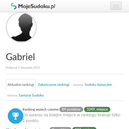
Graj w Sudoku!
zaloguj się
Zasady Sudoku
załóż konto
Rankingi
Gracze
Gabriel
Dołączył 2 listopada 2011
Aktualne rankingi
Zakończone rankingi
Sudoku klasyczne
historia:
Samurai Sudoku
historia:
Ranking wszech czasów
89 punktów
3249. miejsce
Do awansu na kolejne miejsce w rankingu brakuje tylko
1 punktu