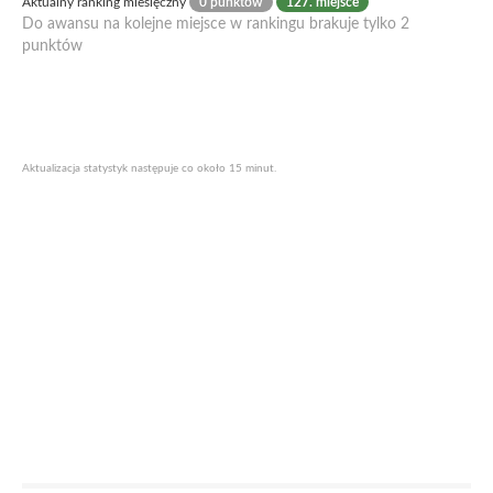
Aktualny ranking miesięczny
0 punktów
127. miejsce
Do awansu na kolejne miejsce w rankingu brakuje tylko 2
punktów
Aktualizacja statystyk następuje co około 15 minut.