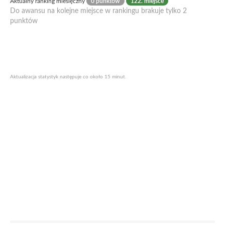
Aktualny ranking miesięczny
0 punktów
122. miejsce
Do awansu na kolejne miejsce w rankingu brakuje tylko 2
punktów
Aktualizacja statystyk następuje co około 15 minut.