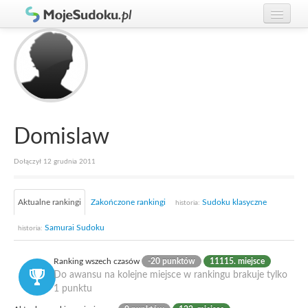
Graj w Sudoku!
zaloguj się
Zasady Sudoku
załóż konto
Rankingi
Gracze
Domislaw
Dołączył 12 grudnia 2011
Aktualne rankingi
Zakończone rankingi
Sudoku klasyczne
historia:
Samurai Sudoku
historia:
Ranking wszech czasów
-20 punktów
11115. miejsce
Do awansu na kolejne miejsce w rankingu brakuje tylko
1 punktu