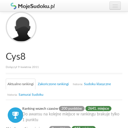
Graj w Sudoku!
zaloguj się
Zasady Sudoku
załóż konto
Rankingi
Gracze
Cys8
Dołączył 9 kwietnia 2011
Aktualne rankingi
Zakończone rankingi
Sudoku klasyczne
historia:
Samurai Sudoku
historia:
Ranking wszech czasów
200 punktów
2641. miejsce
Do awansu na kolejne miejsce w rankingu brakuje tylko
1 punktu