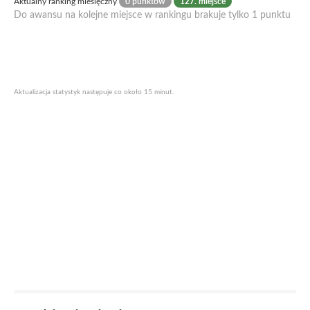
Aktualny ranking miesięczny
0 punktów
127. miejsce
Do awansu na kolejne miejsce w rankingu brakuje tylko 1 punktu
Aktualizacja statystyk następuje co około 15 minut.