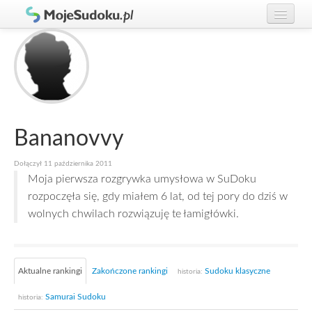
Graj w Sudoku!
zaloguj się
Zasady Sudoku
załóż konto
Rankingi
Gracze
Bananovvy
Dołączył 11 października 2011
Moja pierwsza rozgrywka umysłowa w SuDoku
rozpoczęła się, gdy miałem 6 lat, od tej pory do dziś w
wolnych chwilach rozwiązuję te łamigłówki.
Aktualne rankingi
Zakończone rankingi
Sudoku klasyczne
historia:
Samurai Sudoku
historia: