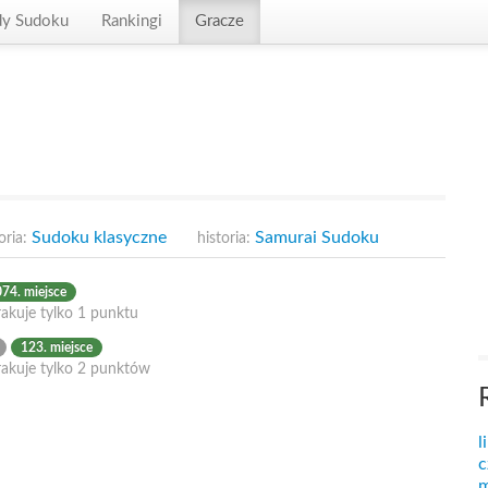
dy Sudoku
Rankingi
Gracze
Sudoku klasyczne
Samurai Sudoku
oria:
historia:
74. miejsce
akuje tylko 1 punktu
123. miejsce
rakuje tylko 2 punktów
l
c
m