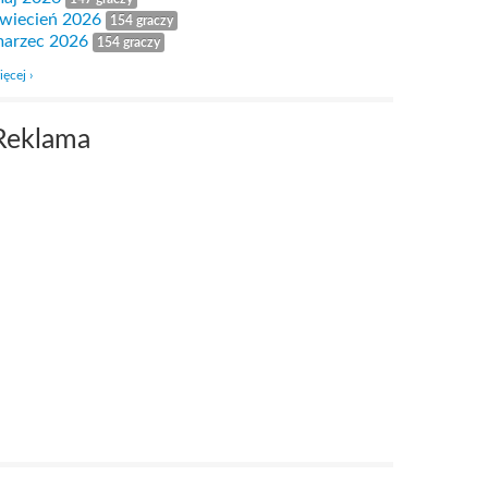
wiecień 2026
154 graczy
arzec 2026
154 graczy
ięcej ›
Reklama