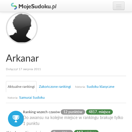
Graj w Sudoku!
zaloguj się
Zasady Sudoku
załóż konto
Rankingi
Gracze
Arkanar
Dołączył 17 sierpnia 2011
Aktualne rankingi
Zakończone rankingi
Sudoku klasyczne
historia:
Samurai Sudoku
historia:
Ranking wszech czasów
12 punktów
4817. miejsce
Do awansu na kolejne miejsce w rankingu brakuje tylko
1 punktu