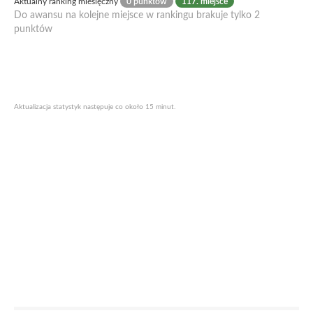
Aktualny ranking miesięczny
0 punktów
117. miejsce
Do awansu na kolejne miejsce w rankingu brakuje tylko 2
punktów
Aktualizacja statystyk następuje co około 15 minut.