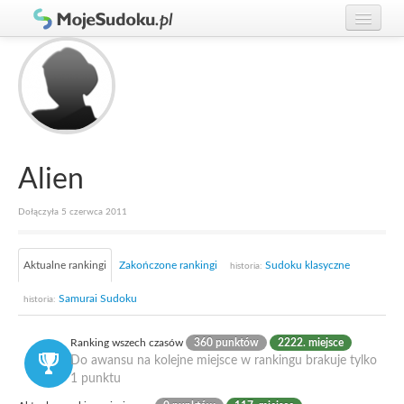
Graj w Sudoku!
zaloguj się
Zasady Sudoku
załóż konto
Rankingi
Gracze
Alien
Dołączyła 5 czerwca 2011
Aktualne rankingi
Zakończone rankingi
Sudoku klasyczne
historia:
Samurai Sudoku
historia:
Ranking wszech czasów
360 punktów
2222. miejsce
Do awansu na kolejne miejsce w rankingu brakuje tylko
1 punktu