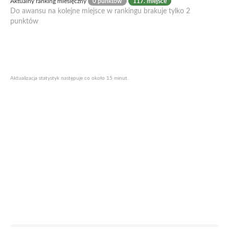
Aktualny ranking miesięczny
0 punktów
117. miejsce
Do awansu na kolejne miejsce w rankingu brakuje tylko 2
punktów
Aktualizacja statystyk następuje co około 15 minut.