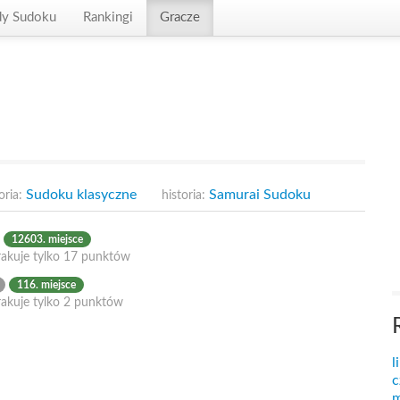
dy Sudoku
Rankingi
Gracze
Sudoku klasyczne
Samurai Sudoku
oria:
historia:
12603. miejsce
rakuje tylko 17 punktów
116. miejsce
rakuje tylko 2 punktów
l
c
m