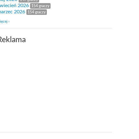
wiecień 2026
154 graczy
arzec 2026
154 graczy
ięcej ›
Reklama