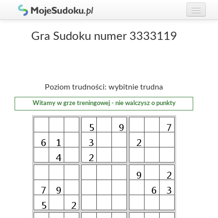
Graj w Sudoku!
zaloguj się
Gra Sudoku numer 3333119
Zasady Sudoku
załóż konto
Rankingi
Poziom trudności: wybitnie trudna
Gracze
Witamy w grze treningowej - nie walczysz o punkty