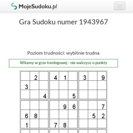
Graj w Sudoku!
zaloguj się
Gra Sudoku numer 1943967
Zasady Sudoku
załóż konto
Rankingi
Poziom trudności: wybitnie trudna
Gracze
Witamy w grze treningowej - nie walczysz o punkty