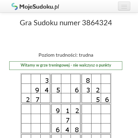
Graj w Sudoku!
zaloguj się
Gra Sudoku numer 3864324
Zasady Sudoku
załóż konto
Rankingi
Poziom trudności: trudna
Gracze
Witamy w grze treningowej - nie walczysz o punkty