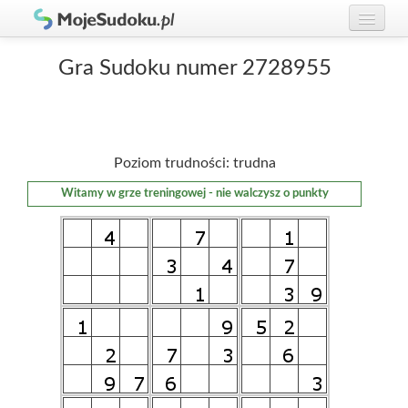
Graj w Sudoku!
zaloguj się
Gra Sudoku numer 2728955
Zasady Sudoku
załóż konto
Rankingi
Poziom trudności: trudna
Gracze
Witamy w grze treningowej - nie walczysz o punkty