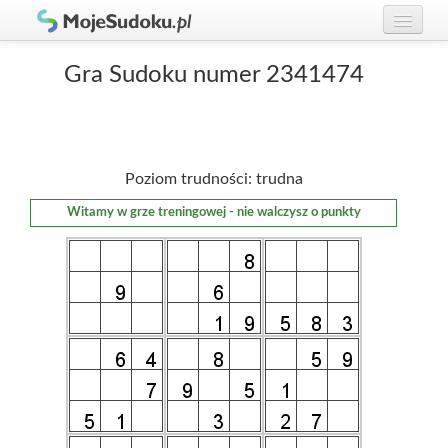
Graj w Sudoku!
zaloguj się
Gra Sudoku numer 2341474
Zasady Sudoku
załóż konto
Rankingi
Poziom trudności: trudna
Gracze
Witamy w grze treningowej - nie walczysz o punkty