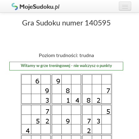
Graj w Sudoku!
zaloguj się
Gra Sudoku numer 140595
Zasady Sudoku
załóż konto
Rankingi
Poziom trudności: trudna
Gracze
Witamy w grze treningowej - nie walczysz o punkty