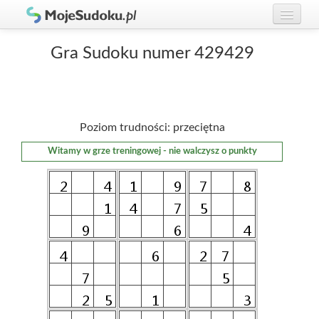
Graj w Sudoku!
zaloguj się
Gra Sudoku numer 429429
Zasady Sudoku
załóż konto
Rankingi
Poziom trudności: przeciętna
Gracze
Witamy w grze treningowej - nie walczysz o punkty