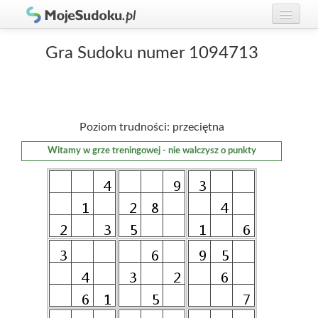
Graj w Sudoku!
zaloguj się
Gra Sudoku numer 1094713
Zasady Sudoku
załóż konto
Rankingi
Poziom trudności: przeciętna
Gracze
Witamy w grze treningowej - nie walczysz o punkty