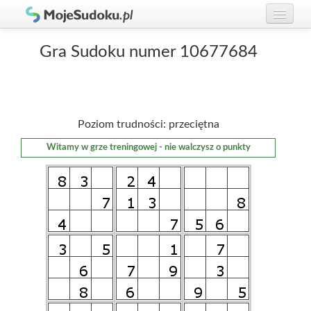
Graj w Sudoku!
zaloguj się
Gra Sudoku numer 10677684
Zasady Sudoku
załóż konto
Rankingi
Poziom trudności: przeciętna
Gracze
Witamy w grze treningowej - nie walczysz o punkty