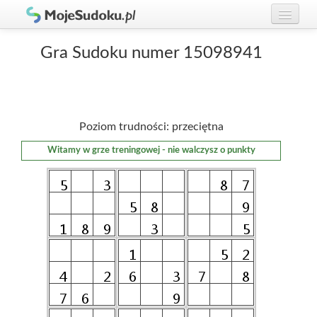
Graj w Sudoku!
zaloguj się
Gra Sudoku numer 15098941
Zasady Sudoku
załóż konto
Rankingi
Poziom trudności: przeciętna
Gracze
Witamy w grze treningowej - nie walczysz o punkty