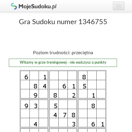
Graj w Sudoku!
zaloguj się
Gra Sudoku numer 1346755
Zasady Sudoku
załóż konto
Rankingi
Poziom trudności: przeciętna
Gracze
Witamy w grze treningowej - nie walczysz o punkty