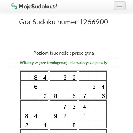
Graj w Sudoku!
zaloguj się
Gra Sudoku numer 1266900
Zasady Sudoku
załóż konto
Rankingi
Poziom trudności: przeciętna
Gracze
Witamy w grze treningowej - nie walczysz o punkty