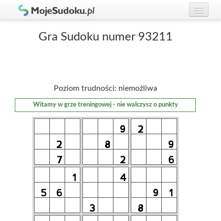
Graj w Sudoku!
zaloguj się
Gra Sudoku numer 93211
Zasady Sudoku
załóż konto
Rankingi
Poziom trudności: niemożliwa
Gracze
Witamy w grze treningowej - nie walczysz o punkty