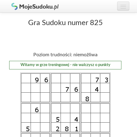
Graj w Sudoku!
zaloguj się
Gra Sudoku numer 825
Zasady Sudoku
załóż konto
Rankingi
Poziom trudności: niemożliwa
Gracze
Witamy w grze treningowej - nie walczysz o punkty