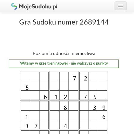
Graj w Sudoku!
zaloguj się
Gra Sudoku numer 2689144
Zasady Sudoku
załóż konto
Rankingi
Poziom trudności: niemożliwa
Gracze
Witamy w grze treningowej - nie walczysz o punkty