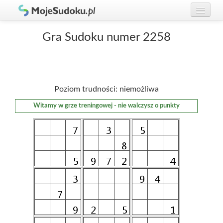
Graj w Sudoku!
zaloguj się
Gra Sudoku numer 2258
Zasady Sudoku
załóż konto
Rankingi
Poziom trudności: niemożliwa
Gracze
Witamy w grze treningowej - nie walczysz o punkty