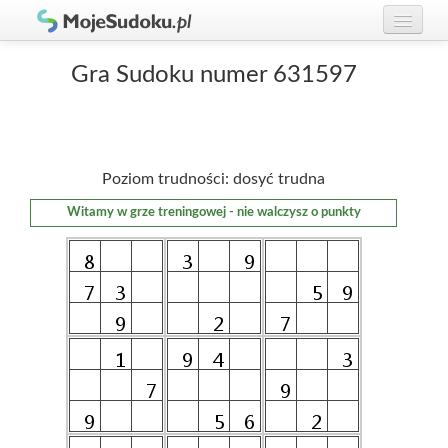
Graj w Sudoku!
zaloguj się
Gra Sudoku numer 631597
Zasady Sudoku
załóż konto
Rankingi
Poziom trudności: dosyć trudna
Gracze
Witamy w grze treningowej - nie walczysz o punkty