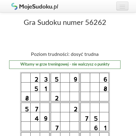
Graj w Sudoku!
zaloguj się
Gra Sudoku numer 56262
Zasady Sudoku
załóż konto
Rankingi
Poziom trudności: dosyć trudna
Gracze
Witamy w grze treningowej - nie walczysz o punkty