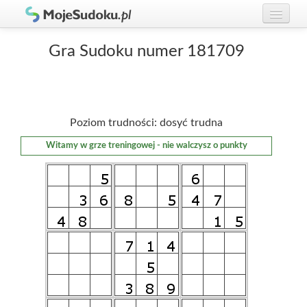
Graj w Sudoku!
zaloguj się
Gra Sudoku numer 181709
Zasady Sudoku
załóż konto
Rankingi
Poziom trudności: dosyć trudna
Gracze
Witamy w grze treningowej - nie walczysz o punkty