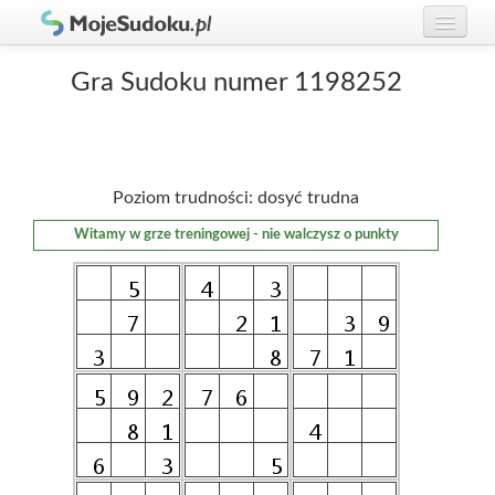
Graj w Sudoku!
zaloguj się
Gra Sudoku numer 1198252
Zasady Sudoku
załóż konto
Rankingi
Poziom trudności: dosyć trudna
Gracze
Witamy w grze treningowej - nie walczysz o punkty