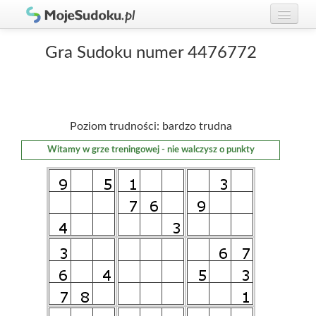
Graj w Sudoku!
zaloguj się
Gra Sudoku numer 4476772
Zasady Sudoku
załóż konto
Rankingi
Poziom trudności: bardzo trudna
Gracze
Witamy w grze treningowej - nie walczysz o punkty