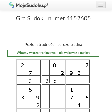
Graj w Sudoku!
zaloguj się
Gra Sudoku numer 4152605
Zasady Sudoku
załóż konto
Rankingi
Poziom trudności: bardzo trudna
Gracze
Witamy w grze treningowej - nie walczysz o punkty