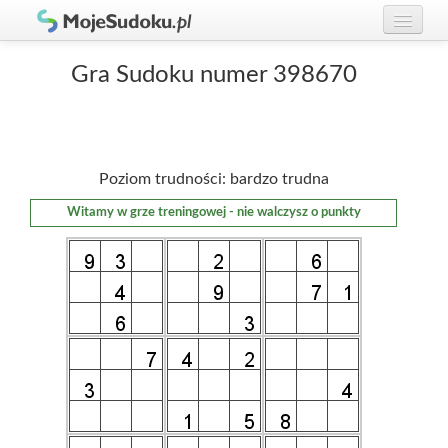
Graj w Sudoku!
zaloguj się
Gra Sudoku numer 398670
Zasady Sudoku
załóż konto
Rankingi
Poziom trudności: bardzo trudna
Gracze
Witamy w grze treningowej - nie walczysz o punkty