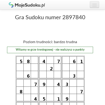
Graj w Sudoku!
zaloguj się
Gra Sudoku numer 2897840
Zasady Sudoku
załóż konto
Rankingi
Poziom trudności: bardzo trudna
Gracze
Witamy w grze treningowej - nie walczysz o punkty