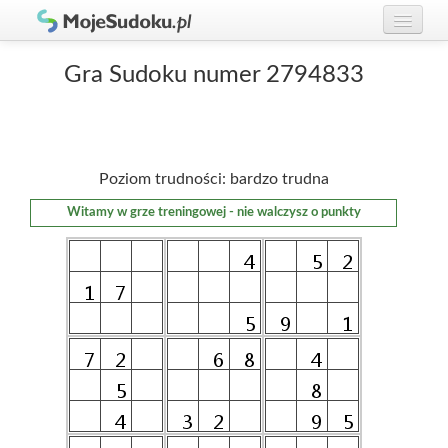
Graj w Sudoku!
zaloguj się
Gra Sudoku numer 2794833
Zasady Sudoku
załóż konto
Rankingi
Poziom trudności: bardzo trudna
Gracze
Witamy w grze treningowej - nie walczysz o punkty