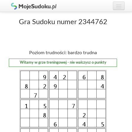
Graj w Sudoku!
zaloguj się
Gra Sudoku numer 2344762
Zasady Sudoku
załóż konto
Rankingi
Poziom trudności: bardzo trudna
Gracze
Witamy w grze treningowej - nie walczysz o punkty