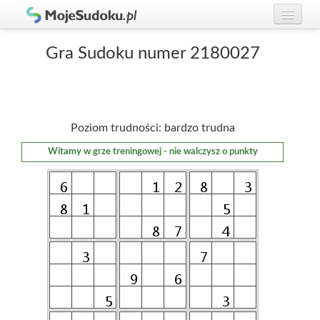
Graj w Sudoku!
zaloguj się
Gra Sudoku numer 2180027
Zasady Sudoku
załóż konto
Rankingi
Poziom trudności: bardzo trudna
Gracze
Witamy w grze treningowej - nie walczysz o punkty