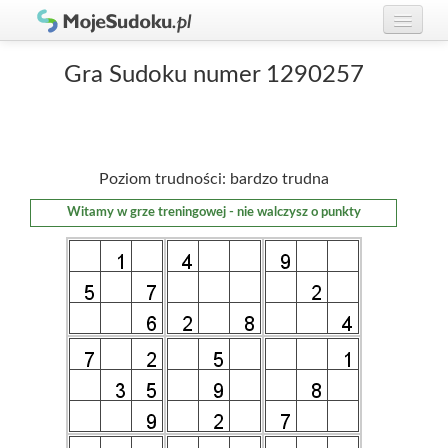
Graj w Sudoku!
zaloguj się
Gra Sudoku numer 1290257
Zasady Sudoku
załóż konto
Rankingi
Poziom trudności: bardzo trudna
Gracze
Witamy w grze treningowej - nie walczysz o punkty