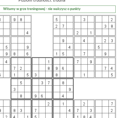
Poziom trudności: trudna
Witamy w grze treningowej - nie walczysz o punkty