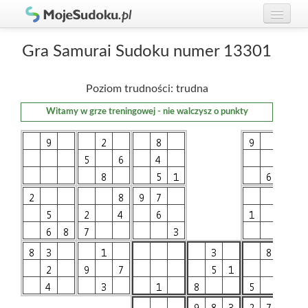
Graj w Sudoku!
zaloguj się
Gra Samurai Sudoku numer 13301
Zasady Sudoku
załóż konto
Poziom trudności: trudna
Rankingi
Witamy w grze treningowej - nie walczysz o punkty
Gracze