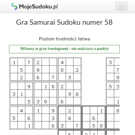
Graj w Sudoku!
zaloguj się
Gra Samurai Sudoku numer 58
Zasady Sudoku
załóż konto
Poziom trudności: łatwa
Rankingi
Witamy w grze treningowej - nie walczysz o punkty
Gracze