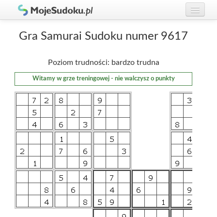
Graj w Sudoku!
zaloguj się
Gra Samurai Sudoku numer 9617
Zasady Sudoku
załóż konto
Poziom trudności: bardzo trudna
Rankingi
Witamy w grze treningowej - nie walczysz o punkty
Gracze