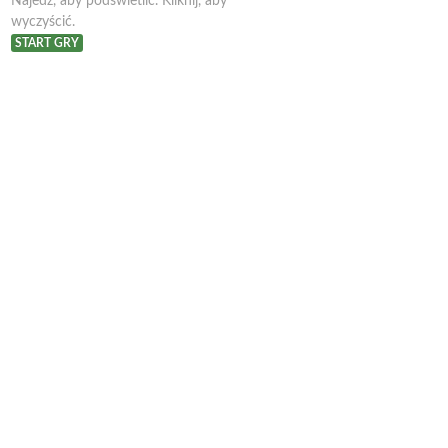
Najedź, aby podświetlić. Kliknij, aby
wyczyścić.
START GRY