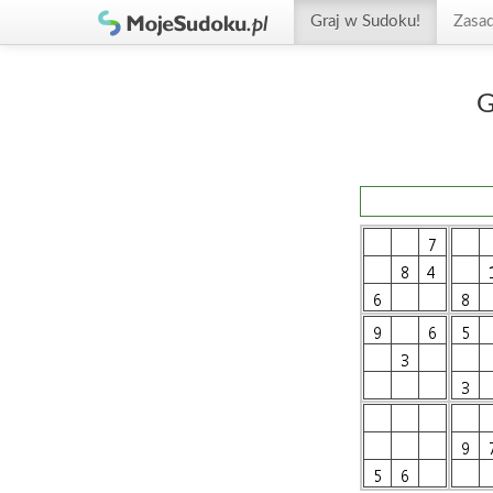
Graj w Sudoku!
Zasa
G