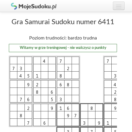
Graj w Sudoku!
zaloguj się
Gra Samurai Sudoku numer 6411
Zasady Sudoku
załóż konto
Poziom trudności: bardzo trudna
Rankingi
Witamy w grze treningowej - nie walczysz o punkty
Gracze