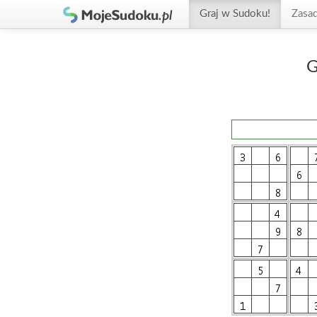
Graj w Sudoku!
Zasa
G