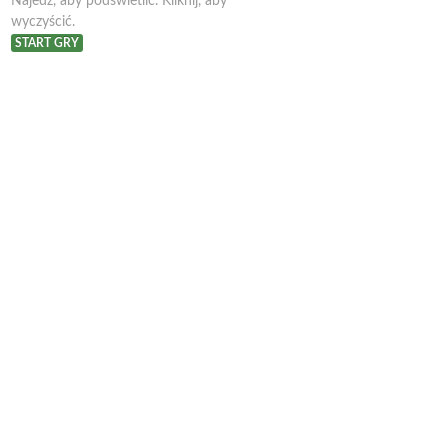
Najedź, aby podświetlić. Kliknij, aby
wyczyścić.
START GRY