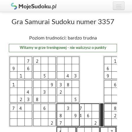
Graj w Sudoku!
zaloguj się
Gra Samurai Sudoku numer 3357
Zasady Sudoku
załóż konto
Poziom trudności: bardzo trudna
Rankingi
Witamy w grze treningowej - nie walczysz o punkty
Gracze