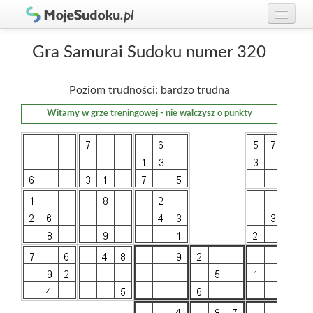
Graj w Sudoku!
zaloguj się
Gra Samurai Sudoku numer 320
Zasady Sudoku
załóż konto
Poziom trudności: bardzo trudna
Rankingi
Witamy w grze treningowej - nie walczysz o punkty
Gracze