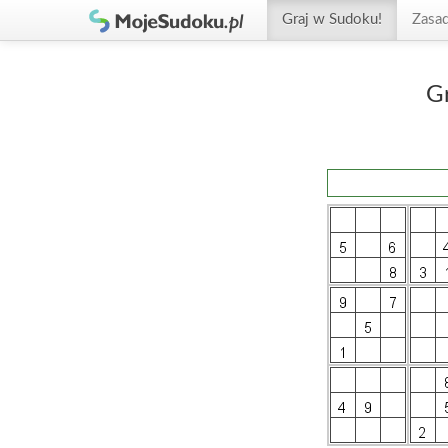
Graj w Sudoku!
Zasa
G