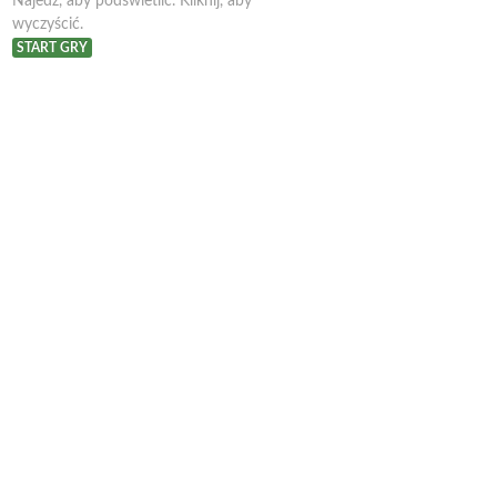
Najedź, aby podświetlić. Kliknij, aby
wyczyścić.
START GRY