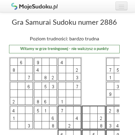
Graj w Sudoku!
zaloguj się
Gra Samurai Sudoku numer 2886
Zasady Sudoku
załóż konto
Poziom trudności: bardzo trudna
Rankingi
Witamy w grze treningowej - nie walczysz o punkty
Gracze