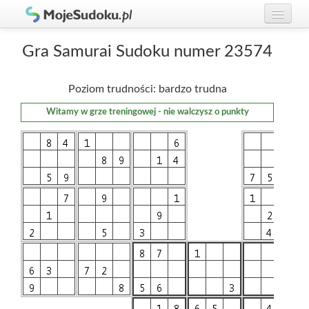
Graj w Sudoku!
zaloguj się
Gra Samurai Sudoku numer 23574
Zasady Sudoku
załóż konto
Poziom trudności: bardzo trudna
Rankingi
Witamy w grze treningowej - nie walczysz o punkty
Gracze