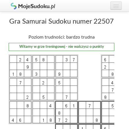
Graj w Sudoku!
zaloguj się
Gra Samurai Sudoku numer 22507
Zasady Sudoku
załóż konto
Poziom trudności: bardzo trudna
Rankingi
Witamy w grze treningowej - nie walczysz o punkty
Gracze