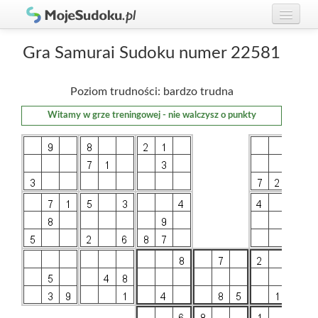
Graj w Sudoku!
zaloguj się
Gra Samurai Sudoku numer 22581
Zasady Sudoku
załóż konto
Poziom trudności: bardzo trudna
Rankingi
Witamy w grze treningowej - nie walczysz o punkty
Gracze